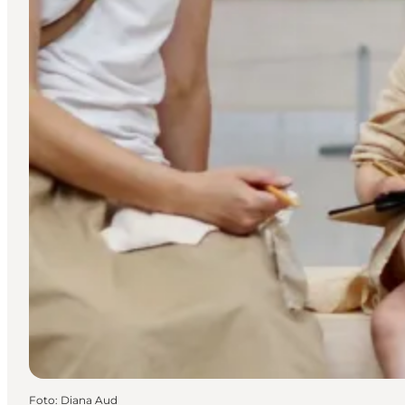
Foto
:
Diana Aud