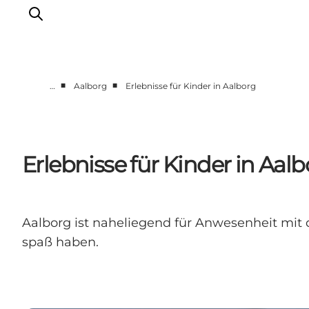
■
■
…
Aalborg
Erlebnisse für Kinder in Aalborg
Destinationen
Læsø
Kattegat
Erlebnisse für Kinder in Aal
Aalborg
Skagen
Aalborg ist naheliegend für Anwesenheit mit d
spaß haben.