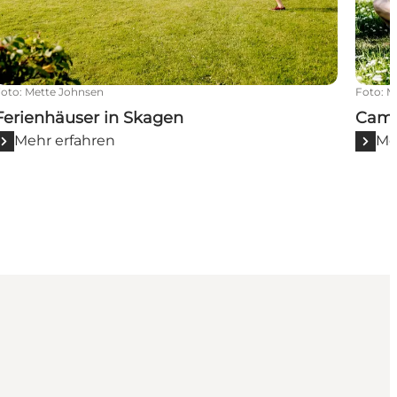
Foto
:
Mette Johnsen
Foto
:
M
Ferienhäuser in Skagen
Camp
Mehr erfahren
Me