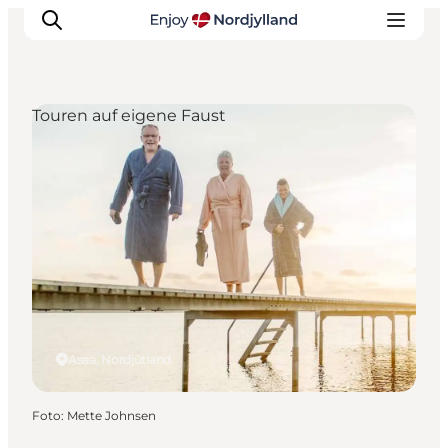
Touren auf eigene Faust
Erlebnisse
Reiseplanung
Destinationen
Guides
Veranstaltungen
Für Kinder
Asaa, Nordjütland
Foto
:
Mette Johnsen