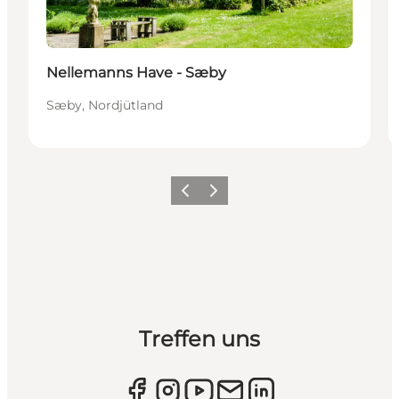
Nellemanns Have - Sæby
Sæby, Nordjütland
Zurück
Weiter
Treffen uns