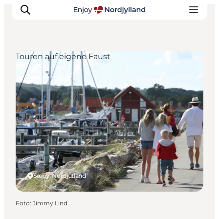
Touren auf eigene Faust
Erlebnisse
Reiseplanung
Destinationen
Guides
Veranstaltungen
Für Kinder
Sæby, Nordjütland
Foto
:
Jimmy Lind