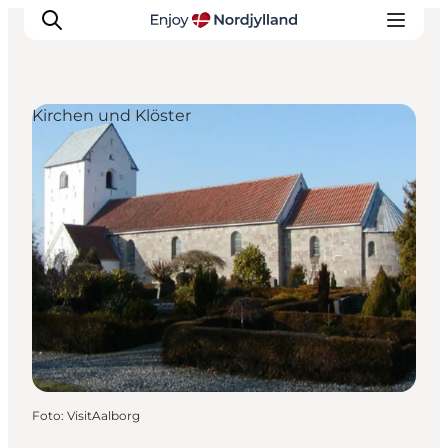
Kirchen und Klöster
Erlebnisse
Reiseplanung
Destinationen
Guides
Veranstaltungen
Für Kinder
Foto
:
VisitAalborg