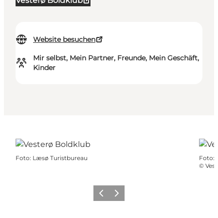
Vesterø Boldklub
Website besuchen
Mir selbst, Mein Partner, Freunde, Mein Geschäft,
Kinder
Foto
:
Læsø Turistbureau
Foto
:
©
Vest
Zurück
Weiter