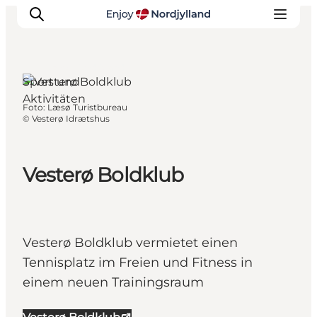
Læsø, Nordjütland
Sport und
Aktivitäten
Foto
:
Læsø Turistbureau
Erlebnisse
©
Vesterø Idrætshus
Reiseplanung
Destinationen
Vesterø Boldklub
Guides
Veranstaltungen
Für Kinder
Vesterø Boldklub vermietet einen
Tennisplatz im Freien und Fitness in
einem neuen Trainingsraum