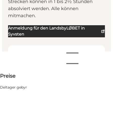
Strecken können in 1 bis 2½ Stunden
absolviert werden. Alle können
mitmachen.
Anmeldung für den LandsbyLØBET in
Syvsten
Öffnungszeiten anzeigen
Öffnungszeiten
50-75 DKK
Preise
Website besuchen
11 August
0
Dienstag
Deltager gebyr
Tilmelding til LandsbyLØBET i Østervrå