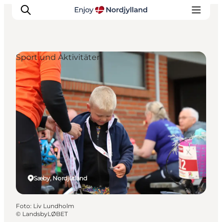
Sport und Aktivitäten
Erlebnisse
Reiseplanung
Destinationen
Guides
Veranstaltungen
Für Kinder
Sæby, Nordjütland
Foto
:
Liv Lundholm
©
LandsbyLØBET