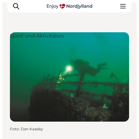
Sport und Aktivitäten
Erlebnisse
Reiseplanung
Destinationen
Guides
Veranstaltungen
Für Kinder
Foto
:
Dan Kaasby