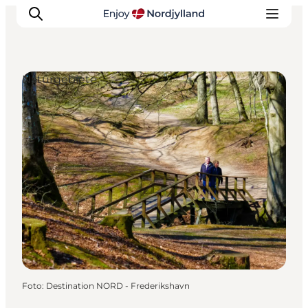
Naturgebiete
Erlebnisse
Reiseplanung
Destinationen
Guides
Veranstaltungen
Für Kinder
Foto
:
Destination NORD - Frederikshavn