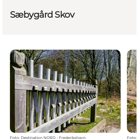
Sæbygård Skov
Foto
:
Destination NORD - Frederikshavn
Foto
: