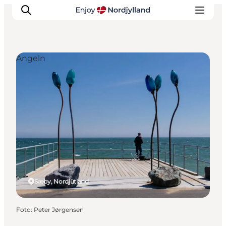
Angeln
Erlebnisse
Reiseplanung
Destinationen
Guides
Veranstaltungen
Für Kinder
Sæby, Nordjütland
Foto
:
Peter Jørgensen