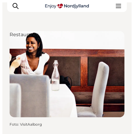
Restaurants
Erlebnisse
Reiseplanung
Destinationen
Guides
Veranstaltungen
Für Kinder
Foto
:
VisitAalborg