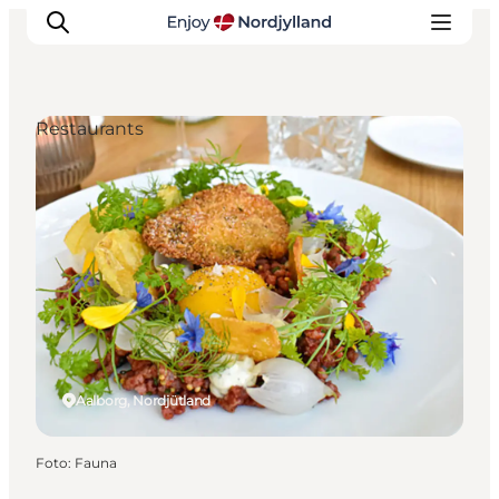
Restaurants
Erlebnisse
Reiseplanung
Destinationen
Guides
Veranstaltungen
Für Kinder
Aalborg, Nordjütland
Foto
:
Fauna