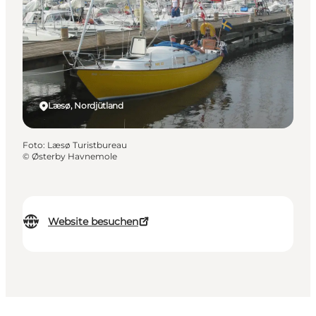
Læsø, Nordjütland
Foto
:
Læsø Turistbureau
©
Østerby Havnemole
Website besuchen