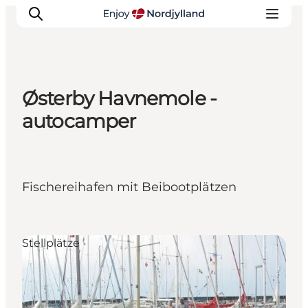
Østerby Havnemole -
Erlebnisse
autocamper
Reiseplanung
Destinationen
Guides
Fischereihafen mit Beibootplätzen
Veranstaltungen
Für Kinder
Stellplätze