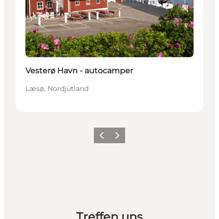
Vesterø Havn - autocamper
Læsø, Nordjütland
Zurück
Weiter
Treffen uns