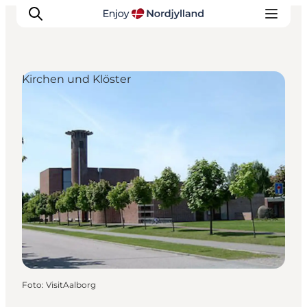
Kirchen und Klöster
Erlebnisse
Reiseplanung
Destinationen
Guides
Veranstaltungen
Für Kinder
Foto
:
VisitAalborg