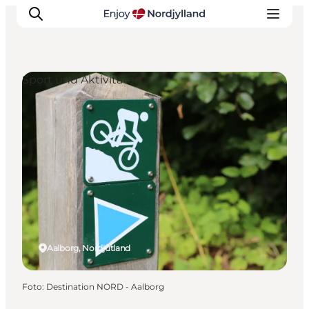
Sport und Aktivitäten
Erlebnisse
Reiseplanung
Destinationen
Guides
Veranstaltungen
Für Kinder
Aalborg, Nordjütland
Foto
:
Destination NORD - Aalborg