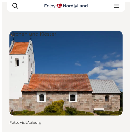
Kirchen und Klöster
Erlebnisse
Reiseplanung
Destinationen
Guides
Veranstaltungen
Für Kinder
Foto
:
VisitAalborg