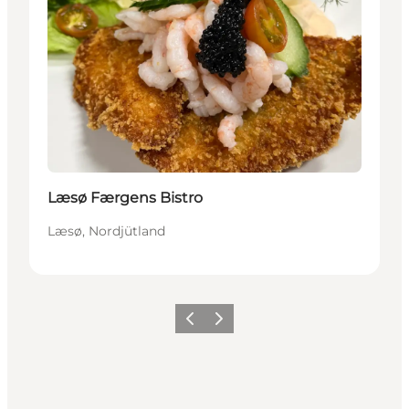
Læsø Færgens Bistro
Læsø, Nordjütland
Zurück
Weiter