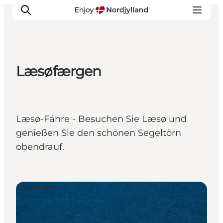
Læsøfærgen
Erlebnisse
Reiseplanung
Destinationen
Læsø-Fähre - Besuchen Sie Læsø und
Guides
genießen Sie den schönen Segeltörn
Veranstaltungen
obendrauf.
Für Kinder
Fährlinien