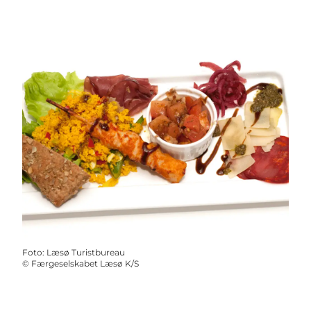
Foto
:
Læsø Turistbureau
©
Færgeselskabet Læsø K/S