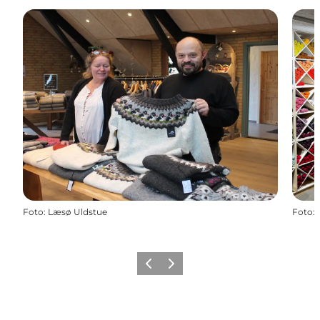
Foto
:
Læsø Uldstue
Foto
:
Zurück
Weiter