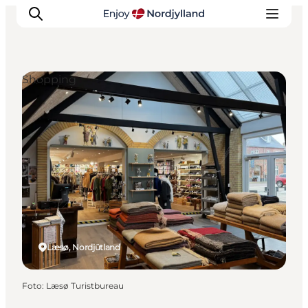
Shopping
Erlebnisse
Reiseplanung
Destinationen
Guides
Veranstaltungen
Für Kinder
Læsø, Nordjütland
Foto
:
Læsø Turistbureau