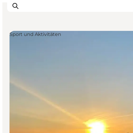
Sport und Aktivitäten
Erlebnisse
Reiseplanung
Destinationen
Guides
Veranstaltungen
Für Kinder