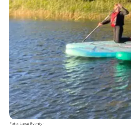
Foto
:
Læsø Eventyr