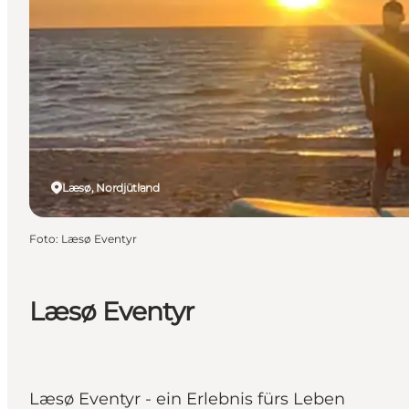
Læsø, Nordjütland
Foto
:
Læsø Eventyr
Læsø Eventyr
Læsø Eventyr - ein Erlebnis fürs Leben