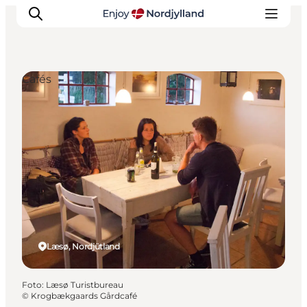
Cafés
Erlebnisse
Reiseplanung
Destinationen
Guides
Veranstaltungen
Für Kinder
Læsø, Nordjütland
Foto
:
Læsø Turistbureau
©
Krogbækgaards Gårdcafé