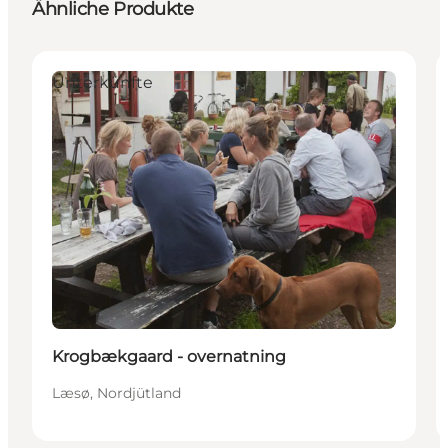
Ähnliche Produkte
Unterkünfte
Krogbækgaard - overnatning
Læsø, Nordjütland