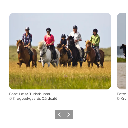
Foto
:
Læsø Turistbureau
Foto
:
©
Krogbækgaards Gårdcafé
©
Kro
Zurück
Weiter