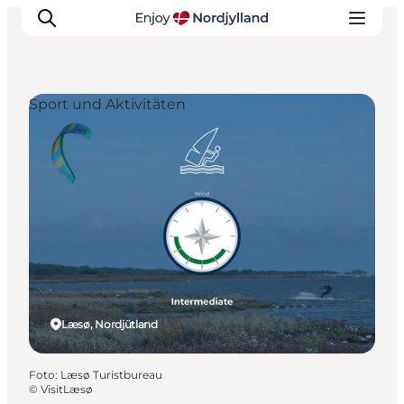
Sport und Aktivitäten
Erlebnisse
Reiseplanung
Destinationen
Guides
Veranstaltungen
Für Kinder
Læsø, Nordjütland
Foto
:
Læsø Turistbureau
©
VisitLæsø