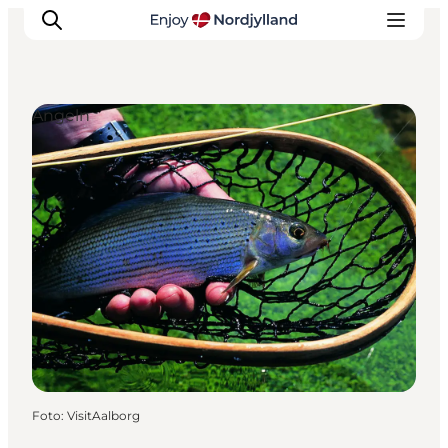
Angeln
Erlebnisse
Reiseplanung
Destinationen
Guides
Veranstaltungen
Für Kinder
Foto
:
VisitAalborg