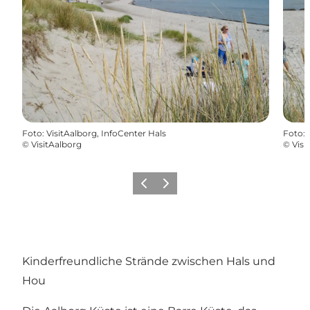
Foto
:
VisitAalborg, InfoCenter Hals
Foto
:
©
VisitAalborg
©
Visi
Zurück
Weiter
Kinderfreundliche Strände zwischen Hals und
Hou