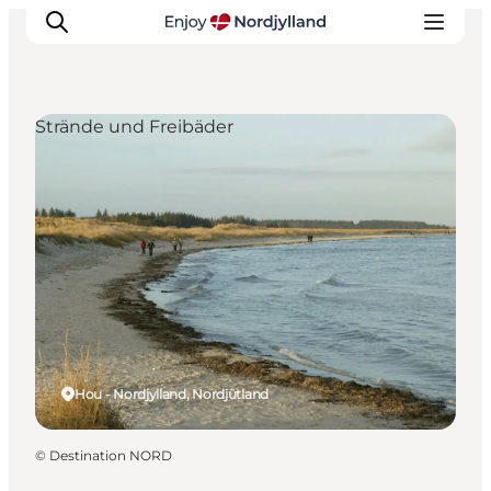
Strände und Freibäder
Erlebnisse
Reiseplanung
Destinationen
Guides
Veranstaltungen
Für Kinder
Hou - Nordjylland, Nordjütland
©
Destination NORD