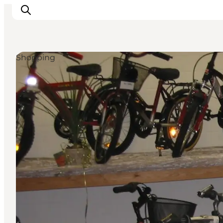
Shopping
Erlebnisse
Reiseplanung
Destinationen
Guides
Veranstaltungen
Für Kinder