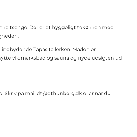
nkeltsenge. Der er et hyggeligt tekøkken med
igheden.
 indbydende Tapas tallerken. Maden er
 benytte vildmarksbad og sauna og nyde udsigten ud
d. Skriv på mail dt@dthunberg.dk eller når du