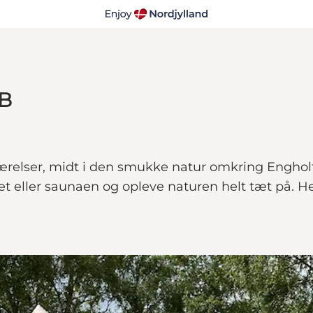
&B
ærelser, midt i den smukke natur omkring Enghol
t eller saunaen og opleve naturen helt tæt på. Her