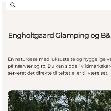
Engholtgaard Glamping og B
Erlebnisse
Reiseplanung
Destinationen
En naturoase med luksustelte og hyggelige v
Guides
på nærvær og ro. Du kan sidde i vildmarkskare
Veranstaltungen
serveret det direkte til teltet eller til værelset.
Für Kinder
Bed & Breakfast