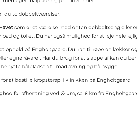
 med egen bålplads og primitivt toilet.
r du to dobbeltværelser.
Havet
som er et værelse med enten dobbeltseng eller e
 bad og toilet. Du har også mulighed for at leje hele lejl
t ophold på Engholtgaard. Du kan tilkøbe en lækker og
eller egne råvarer. Har du brug for at slappe af kan du
 benytte bålpladsen til madlavning og bålhygge.
for at bestille kropsterapi i klinikken på Engholtgaard.
ighed for afhentning ved Ørum, ca. 8 km fra Engholtgaar