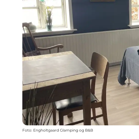
Foto
:
Engholtgaard Glamping og B&B