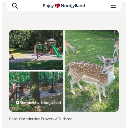
Spielplätze
Erlebnisse
Reiseplanung
Destinationen
Guides
Veranstaltungen
Für Kinder
Brønderslev, Nordjütland
Foto
:
Brønderslev Erhverv & Turisme