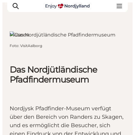
Aalborg, Nordjütland
Museen
Foto
:
VisitAalborg
Erlebnisse
Reiseplanung
Destinationen
Das Nordjütländische
Guides
Pfadfindermuseum
Veranstaltungen
Für Kinder
Nordjysk Pfadfinder-Museum verfügt
über den Bereich von Randers zu Skagen,
und es ermöglicht die Besucher, sich
einen Eindruck von der Entwicklung und