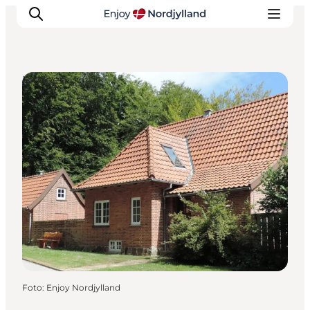
Museen
Erlebnisse
Reiseplanung
Destinationen
Guides
Veranstaltungen
Für Kinder
Foto
:
Enjoy Nordjylland