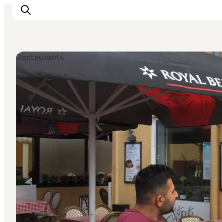
Restaurants
Erlebnisse
Reiseplanung
Destinationen
Guides
Veranstaltungen
Für Kinder