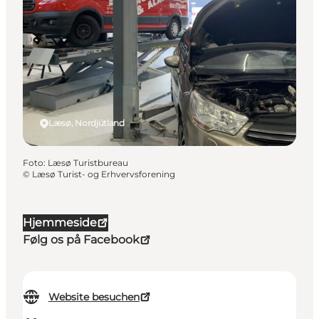
Læsø, Nordjütland
Foto
:
Læsø Turistbureau
©
Læsø Turist- og Erhvervsforening
Hjemmeside
Følg os på Facebook
Website besuchen