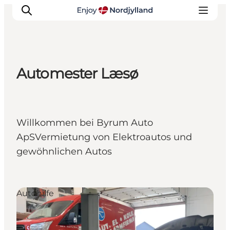
Automester Læsø
Erlebnisse
Reiseplanung
Destinationen
Willkommen bei Byrum Auto
Guides
ApSVermietung von Elektroautos und
Veranstaltungen
gewöhnlichen Autos
Für Kinder
Autohilfe