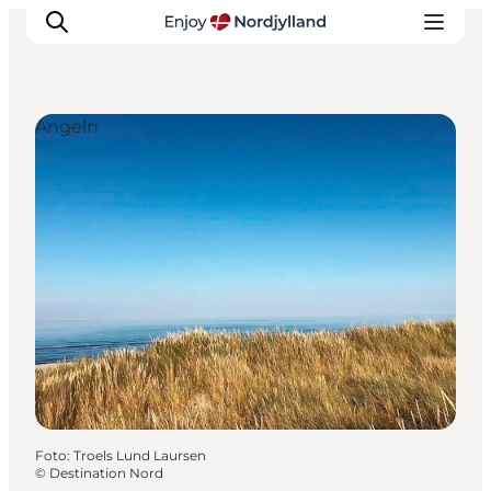
Angeln
Erlebnisse
Reiseplanung
Destinationen
Guides
Veranstaltungen
Für Kinder
Foto
:
Troels Lund Laursen
©
Destination Nord