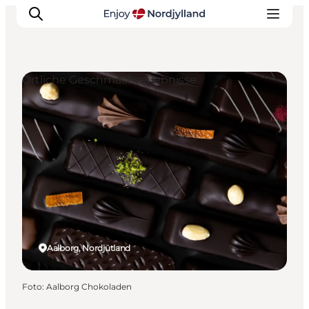
Örtliche Geschmackserlebnisse
Erlebnisse
Reiseplanung
Destinationen
Guides
Veranstaltungen
Für Kinder
Aalborg, Nordjütland
Foto
:
Aalborg Chokoladen