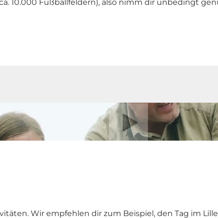
ca. 10.000 Fußballfeldern), also nimm dir unbedingt gen
Video abspielen
ivitäten. Wir empfehlen dir zum Beispiel, den Tag im Li