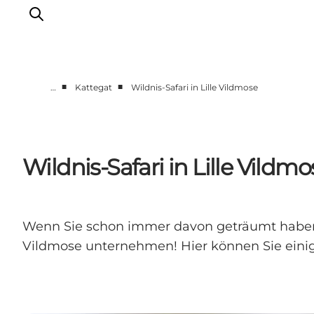
■
■
…
Kattegat
Wildnis-Safari in Lille Vildmose
Destinationen
Læsø
Kattegat
Wildnis-Safari in Lille Vildmo
Aalborg
Skagen
Wenn Sie schon immer davon geträumt haben, e
Vildmose unternehmen! Hier können Sie einig