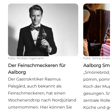
Der Feinschmeckeren für Aalborg
Aalborg Smör
Foto
:
Nicklas Ingemann
Foto
:
Johny Kriste
Der Feinschmeckeren für
Aalborg Smö
Aalborg
„Smörrebröd,
Der Gastrokritiker Rasmus
pömm, pömm,
Palsgård, auch bekannt als
Koch der Mu
Feinschmeckeren, hat einen
gesungen. Smö
Wochenendtrip nach Nordjütland
zentrale Rolle
unternommen. Hier können Sie
Küche und ge