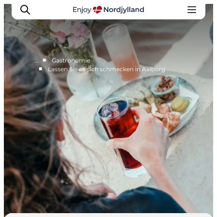
■
…
Gastronomie
■
Lassen Sie es sich schmecken in Aalborg
Destinationen
Læsø
Kattegat
Aalborg
Skagen