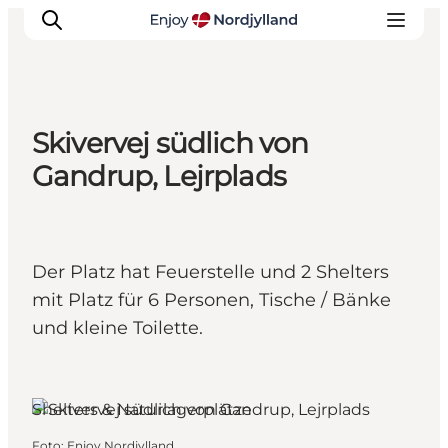
Skivervej südlich von
Erlebnisse
Gandrup, Lejrplads
Reiseplanung
Destinationen
Guides
Der Platz hat Feuerstelle und 2 Shelters
Veranstaltungen
mit Platz für 6 Personen, Tische / Bänke
Für Kinder
und kleine Toilette.
Shelters & Naturlagerplätze
Foto
:
Enjoy Nordjylland