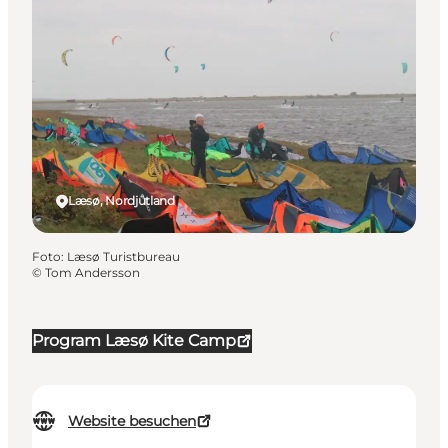
Læsø, Nordjütland
Foto
:
Læsø Turistbureau
©
Tom Andersson
Program Læsø Kite Camp
Website besuchen