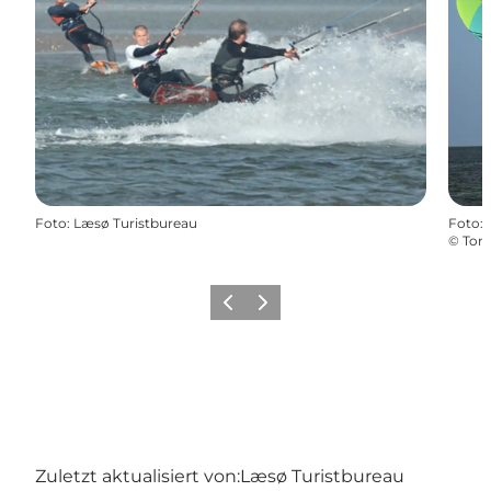
Foto
:
Læsø Turistbureau
Foto
:
©
Tom
Zurück
Weiter
Zuletzt aktualisiert von:
Læsø Turistbureau