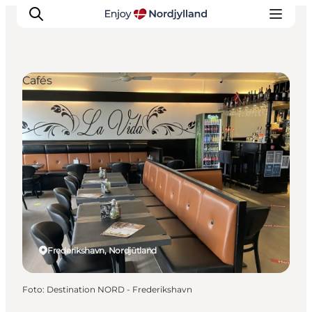
Cafés
Erlebnisse
Reiseplanung
Destinationen
Guides
Veranstaltungen
Für Kinder
Frederikshavn, Nordjütland
Foto
:
Destination NORD - Frederikshavn