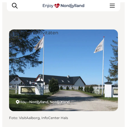
Sport und Aktivitäten
Erlebnisse
Reiseplanung
Destinationen
Guides
Veranstaltungen
Für Kinder
Hou - Nordjylland, Nordjütland
Foto
:
VisitAalborg, InfoCenter Hals