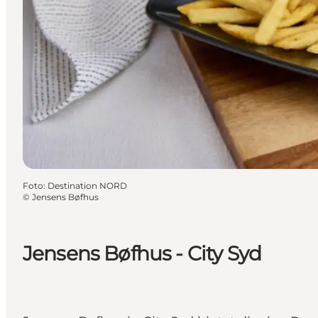
Foto
:
Destination NORD
©
Jensens Bøfhus
Jensens Bøfhus - City Syd