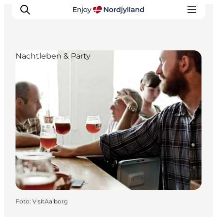
Nachtleben & Party
Erlebnisse
Reiseplanung
Destinationen
Guides
Veranstaltungen
Für Kinder
Foto
:
VisitAalborg