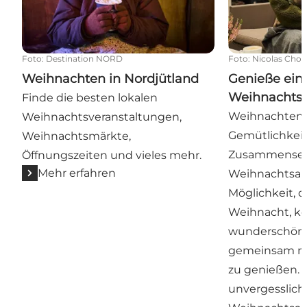
Foto
:
Destination NORD
Foto
:
Nicolas Cho 
Weihnachten in Nordjütland
Genieße ein
Weihnachtsa
Finde die besten lokalen
Weihnachten is
Weihnachtsveranstaltungen,
Gemütlichkei
Weihnachtsmärkte,
Zusammensein
Öffnungszeiten und vieles mehr.
Mehr erfahren
Weihnachtsauf
Möglichkeit, d
Weihnacht, kö
wunderschö
gemeinsam mi
zu genießen.
unvergesslich