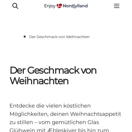
■
Der Geschmack von Weihnachten
Erlebnisse
Reiseplanung
Destinationen
Der Geschmack von
Guides
Weihnachten
Veranstaltungen
Für Kinder
Entdecke die vielen köstlichen
Möglichkeiten, deinen Weihnachtsappetit
zu stillen – vom gemütlichen Glas
Glühwein mit Æbleskiver bis hin zum