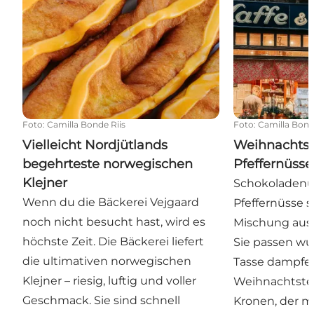
Foto
:
Camilla Bonde Riis
Foto
:
Camilla Bond
Vielleicht Nordjütlands
Weihnachtsk
begehrteste norwegischen
Pfeffernüss
Klejner
Schokoladen
Wenn du die Bäckerei Vejgaard
Pfeffernüsse s
noch nicht besucht hast, wird es
Mischung aus
höchste Zeit. Die Bäckerei liefert
Sie passen wu
die ultimativen norwegischen
Tasse dampf
Klejner – riesig, luftig und voller
Weihnachtstee
Geschmack. Sie sind schnell
Kronen, der m